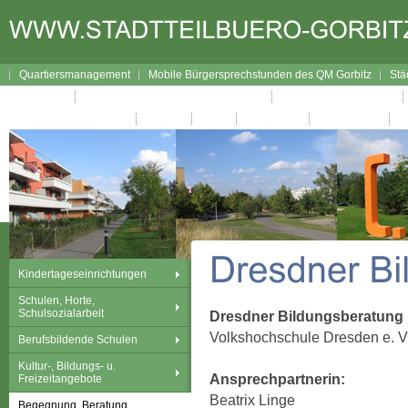
Quartiersmanagement
Mobile Bürgersprechstunden des QM Gorbitz
Stä
Lageplan
Broschüre Wegweiser durch Gorbitz
Interaktiver Wegweiser
Gorbitzer Nachrichten
Kontakt
Links
Impressum
Datenschutz
Kindertageseinrichtungen
Schulen, Horte,
Schulsozialarbeit
Dresdner Bildungsberatung
Volkshochschule Dresden e. V
Berufsbildende Schulen
Kultur-, Bildungs- u.
Ansprechpartnerin:
Freizeitangebote
Beatrix Linge
Begegnung, Beratung,