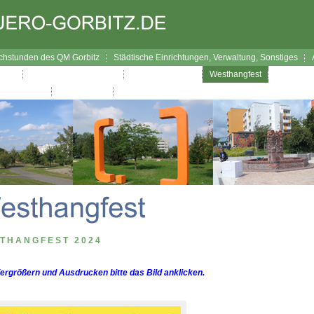
chstunden des QM Gorbitz
Städtische Einrichtungen, Verwaltung, Sonstiges
bitz
Interaktiver Wegweiser
Verfügungsfonds
Westhangfest
Westhang
Impressum
Datenschutz
THANGFEST 2024
rgrößern und Ausdrucken bitte das Bild anklicken.