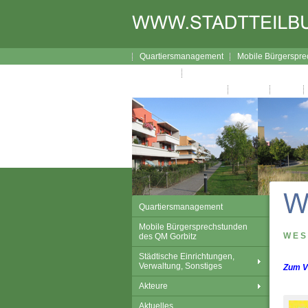
Quartiersmanagement
Mobile Bürgerspre
Lageplan
Broschüre Wegweiser durch Gor
Gorbitzer Nachrichten
Kontakt
Links
Quartiersmanagement
Mobile Bürgersprechstunden
WES
des QM Gorbitz
Städtische Einrichtungen,
Verwaltung, Sonstiges
Zum Ve
Akteure
Aktuelles