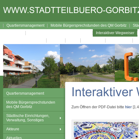
Quartiersmanagement
Mobile Bürgersprechstunden des QM Gorbitz
Stä
Lageplan
Broschüre Wegweiser durch Gorbitz
Interaktiver Wegweiser
Gorbitzer Nachrichten
Kontakt
Links
Impressum
Datenschutz
Quartiersmanagement
Mobile Bürgersprechstunden
des QM Gorbitz
Zum Öffnen der PDF-Datei bitte
hier
[1.4
Städtische Einrichtungen,
Verwaltung, Sonstiges
Akteure
Aktuelles