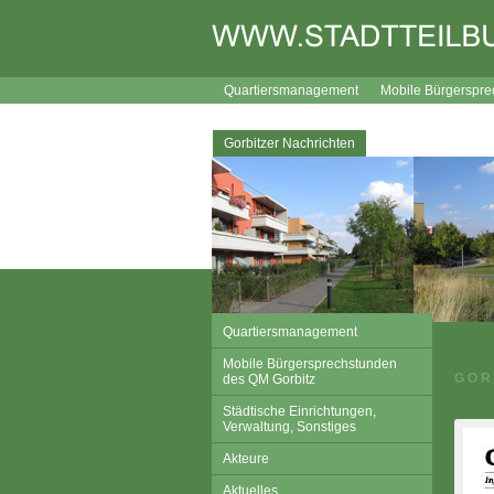
Quartiersmanagement
Mobile Bürgerspre
Lageplan
Broschüre Wegweiser durch Gor
Gorbitzer Nachrichten
Kontakt
Links
Quartiersmanagement
Mobile Bürgersprechstunden
GOR
des QM Gorbitz
Städtische Einrichtungen,
Verwaltung, Sonstiges
Akteure
Aktuelles