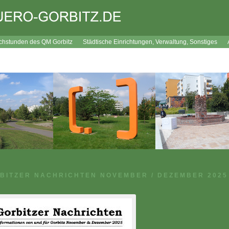
chstunden des QM Gorbitz
Städtische Einrichtungen, Verwaltung, Sonstiges
bitz
Interaktiver Wegweiser
Verfügungsfonds
Westhangfest
Westhang
Impressum
Datenschutz
BITZER NACHRICHTEN NOVEMBER / DEZEMBER 2025